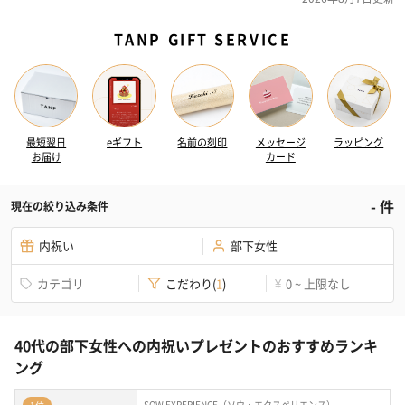
TANP GIFT SERVICE
最短翌日
eギフト
名前の刻印
メッセージ
ラッピング
お届け
カード
-
件
現在の絞り込み条件
内祝い
部下女性
カテゴリ
こだわり
(
1
)
0 ~ 上限なし
¥
40代の部下女性への内祝いプレゼントのおすすめランキ
ング
SOW EXPERIENCE（ソウ・エクスペリエンス）