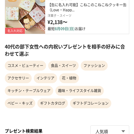
【缶に名入れ可能】こねこのこねこねクッキー缶 
（Love・Happ...
洋菓子・スイーツ
¥2,138〜
最短
8月09日(日)
お届け
名入れ対応
40代の部下女性への内祝いプレゼントを相手の好みに合
わせて選ぶ
コスメ・ビューティー
食品・スイーツ
ファッション
アクセサリー
インテリア
花・植物
キッチン・テーブルウェア
趣味・ライフスタイル雑貨
ベビー・キッズ
ギフトカタログ
ギフトデコレーション
プレゼント検索結果