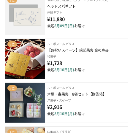
1位
ヘッドスパギフト
体験ギフト
¥11,880
最短
8月09日(日)
お届け
ル・ボヌール パリス
2位
【お祝いスイーツ】縁起果実 金の寿苺
和菓子
¥1,728
最短
8月10日(月)
お届け
ル・ボヌール パリス
3位
芦屋・寿果実　8袋セット【贈答箱】
洋菓子・スイーツ
¥2,916
最短
8月10日(月)
お届け
DADACA（ダダカ）
4位