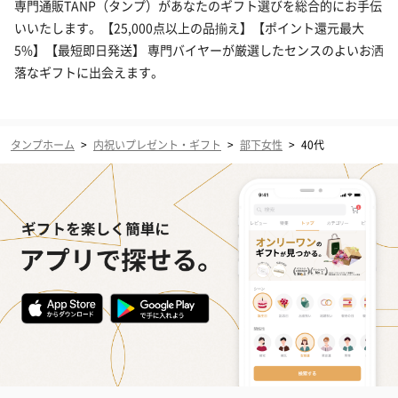
専門通販TANP（タンプ）があなたのギフト選びを総合的にお手伝
いいたします。【25,000点以上の品揃え】【ポイント還元最大
5%】【最短即日発送】 専門バイヤーが厳選したセンスのよいお洒
落なギフトに出会えます。
タンプホーム
>
内祝いプレゼント・ギフト
>
部下女性
>
40代