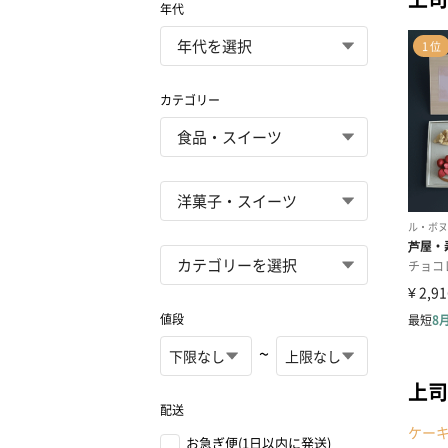
年代
カテゴリー
値段
~
上司
配送
ケー
お急ぎ便(1日以内に発送)