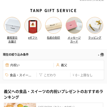
TANP GIFT SERVICE
最短翌日
eギフト
名前の刻印
メッセージ
ラッピング
お届け
カード
-
件
現在の絞り込み条件
内祝い
義父
食品・スイー...
こだわり
0 ~ 上限なし
¥
義父への食品・スイーツの内祝いプレゼントのおすすめラ
ンキング
CAFE OHZAN（カフェ・オウザン）