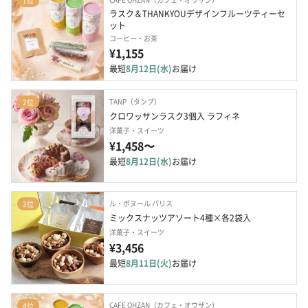
1位
ラスク＆THANKYOUデザインフルーツティーセ
ット
コーヒー・お茶
¥1,155
最短
8月12日(水)
お届け
TANP（タンプ）
2位
クロワッサンラスク3個入 ラフィネ
洋菓子・スイーツ
¥1,458〜
最短
8月12日(水)
お届け
ル・ボヌール パリス
3位
ミックスナッツアソート4種×各2袋入
洋菓子・スイーツ
¥3,456
最短
8月11日(火)
お届け
CAFE OHZAN（カフェ・オウザン）
4位