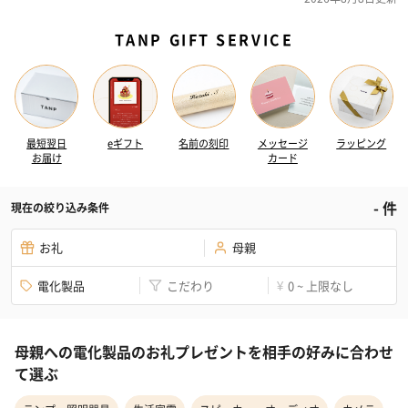
TANP GIFT SERVICE
最短翌日
eギフト
名前の刻印
メッセージ
ラッピング
お届け
カード
-
件
現在の絞り込み条件
お礼
母親
電化製品
こだわり
0 ~ 上限なし
¥
母親への電化製品のお礼プレゼントを相手の好みに合わせ
て選ぶ