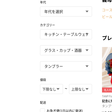
年代
コー
ビー
カテゴリー
プレ
値段
~
配送
お急ぎ便(1日以内に発送)