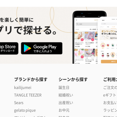
ブランドから探す
シーンから探す
ご利用
kailijumei
誕生日
ご注文
TANGLE TEEZER
結婚祝い
eギフト
Sears
出産祝い
お支払
gelato pique
お中元
ラッピ