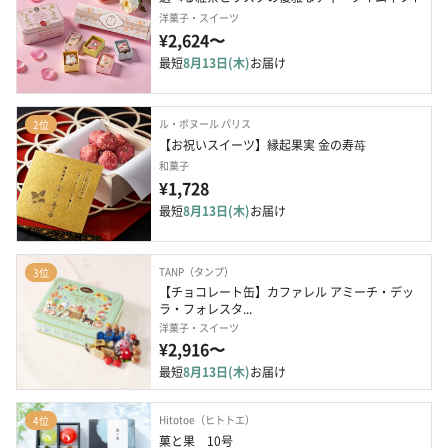
洋菓子・スイーツ
¥2,624〜
最短
8月13日(木)
お届け
ル・ボヌール パリス
2位
【お祝いスイーツ】縁起果実 金の寿苺
和菓子
¥1,728
最短
8月13日(木)
お届け
TANP（タンプ）
3位
【チョコレート缶】カファレル アミーチ・デッ
ラ・フォレスタ...
洋菓子・スイーツ
¥2,916〜
最短
8月13日(木)
お届け
Hitotoe（ヒトトエ）
4位
菓と果　10号