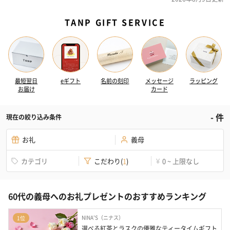
TANP GIFT SERVICE
最短翌日
eギフト
名前の刻印
メッセージ
ラッピング
お届け
カード
-
件
現在の絞り込み条件
お礼
義母
カテゴリ
こだわり
(
1
)
0 ~ 上限なし
¥
60代の義母へのお礼プレゼントのおすすめランキング
NINA'S（ニナス）
1位
選べる紅茶とラスクの優雅なティータイムギフト