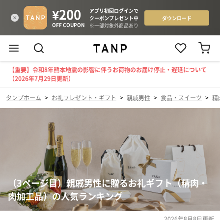
【重要】令和8年熊本地震の影響に伴うお荷物のお届け停止・遅延について
（2026年7月29日更新）
タンプホーム
>
お礼プレゼント・ギフト
>
親戚男性
>
食品・スイーツ
>
精
（3ページ目）親戚男性に贈るお礼ギフト（精肉・
肉加工品）の人気ランキング
2026年8月8日
更新