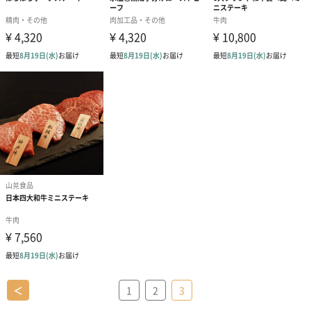
＜
1
2
3