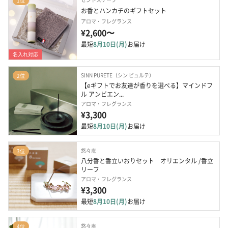
1位
お香とハンカチのギフトセット
アロマ・フレグランス
¥2,600〜
最短
8月10日(月)
お届け
名入れ対応
SINN PURETE（シン ピュルテ）
2位
【eギフトでお友達が香りを選べる】マインドフ
ル アンビエン...
アロマ・フレグランス
¥3,300
最短
8月10日(月)
お届け
悠々庵
3位
八分香と香立いおりセット　オリエンタル /香立 
リーフ
アロマ・フレグランス
¥3,300
最短
8月10日(月)
お届け
悠々庵
4位