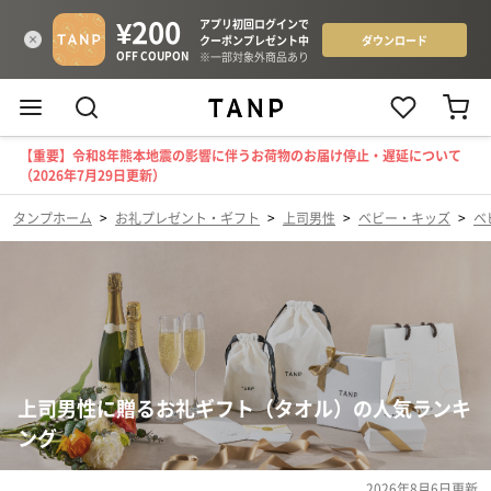
【重要】令和8年熊本地震の影響に伴うお荷物のお届け停止・遅延について
（2026年7月29日更新）
タンプホーム
>
お礼プレゼント・ギフト
>
上司男性
>
ベビー・キッズ
>
ベ
上司男性に贈るお礼ギフト（タオル）の人気ランキ
ング
2026年8月6日
更新