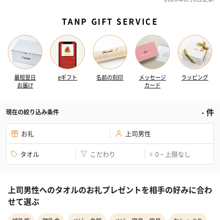
TANP GIFT SERVICE
最短翌日
eギフト
名前の刻印
メッセージ
ラッピング
お届け
カード
-
件
現在の絞り込み条件
お礼
上司男性
タオル
こだわり
0 ~ 上限なし
¥
上司男性へのタオルのお礼プレゼントを相手の好みに合わ
せて選ぶ