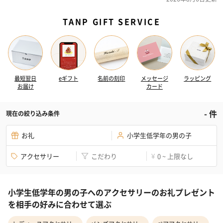
TANP GIFT SERVICE
最短翌日
eギフト
名前の刻印
メッセージ
ラッピング
お届け
カード
-
件
現在の絞り込み条件
お礼
小学生低学年の男の子
アクセサリー
こだわり
0 ~ 上限なし
¥
小学生低学年の男の子へのアクセサリーのお礼プレゼント
を相手の好みに合わせて選ぶ