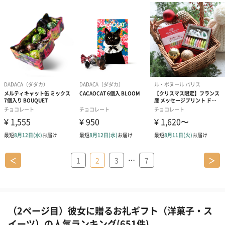
…
＜
1
2
3
7
＞
（2ページ目）彼女に贈るお礼ギフト（洋菓子・ス
イーツ）の人気ランキング(651件)