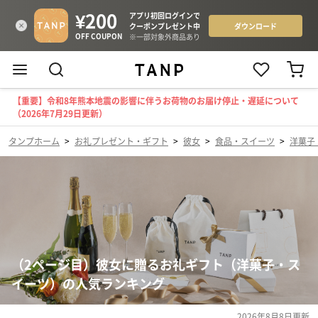
【重要】令和8年熊本地震の影響に伴うお荷物のお届け停止・遅延について
（2026年7月29日更新）
タンプホーム
>
お礼プレゼント・ギフト
>
彼女
>
食品・スイーツ
>
洋菓子
（2ページ目）彼女に贈るお礼ギフト（洋菓子・ス
イーツ）の人気ランキング
2026年8月8日
更新