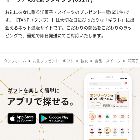
お礼に彼女に贈る洋菓子・スイーツのプレゼント一覧(651件)で
す。【TANP（タンプ）】は大切な日にぴったりな「ギフト」に出
会えるネット通販サイトです。こだわりの商品をこだわりのラッ
ピングで、最短で即日発送にてご対応いたします。
タンプホーム
>
お礼プレゼント・ギフト
>
彼女
>
食品・スイーツ
>
洋菓子