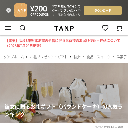
【重要】令和8年熊本地震の影響に伴うお荷物のお届け停止・遅延について
（2026年7月29日更新）
タンプホーム
>
お礼プレゼント・ギフト
>
彼女
>
食品・スイーツ
>
洋菓子
彼女に贈るお礼ギフト（パウンドケーキ）の人気ラ
ンキング
2026年8月6日
更新