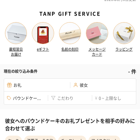
TANP GIFT SERVICE
最短翌日
eギフト
名前の刻印
メッセージ
ラッピング
お届け
カード
-
件
現在の絞り込み条件
お礼
彼女
パウンドケー...
こだわり
0 ~ 上限なし
¥
彼女へのパウンドケーキのお礼プレゼントを相手の好みに
合わせて選ぶ