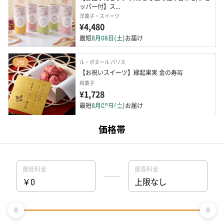
ッパー付】ス...
洋菓子・スイーツ
¥4,480
最短
8月08日(土)
お届け
ル・ボヌール パリス
2位
【お祝いスイーツ】縁起果実 金の寿苺
和菓子
¥1,728
最短
8月08日(土)
お届け
ちきり
3位
かつおぶしカシュー&しょうゆアーモンドBOX
食品・その他
¥1,080
最短
8月07日(金)
お届け
CAFE＠HOME（カフェアットホーム）
4位
CAFE@HOME デカフェ 6Pギフト 