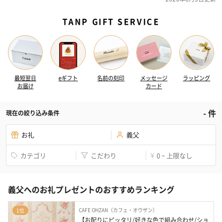
TANP GIFT SERVICE
最短翌日
eギフト
名前の刻印
メッセージ
ラッピング
お届け
カード
-
件
現在の絞り込み条件
お礼
義父
カテゴリ
こだわり
0 ~ 上限なし
¥
義父へのお礼プレゼントのおすすめランキング
CAFE OHZAN（カフェ・オウザン）
1位
【お配りにピッタリ/好きな色で組み合わせ/ショ