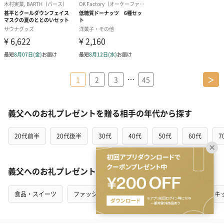
…
1
2
3
45
＞
義父へのお礼プレゼントを贈る相手の年代から探す
20代前半
20代後半
30代
40代
50代
60代
7
義父へのお礼プレゼントをカテゴリから探す
食品・スイーツ
ファッション
インテリア
花・植物
キ