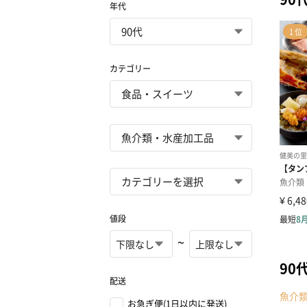
年代
カテゴリー
値段
~
90
配送
魚介
お急ぎ便(1日以内に発送)