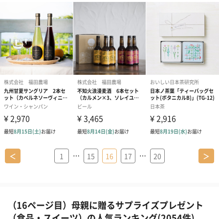
…
…
＜
1
15
16
17
20
＞
（16ページ目）母親に贈るサプライズプレゼント
（食品・スイーツ）の人気ランキング(2054件)