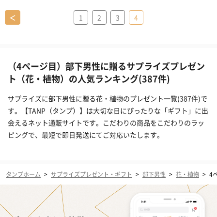
＜
1
2
3
4
（4ページ目）部下男性に贈るサプライズプレゼン
ト（花・植物）の人気ランキング(387件)
サプライズに部下男性に贈る花・植物のプレゼント一覧(387件)で
す。【TANP（タンプ）】は大切な日にぴったりな「ギフト」に出
会えるネット通販サイトです。こだわりの商品をこだわりのラッ
ピングで、最短で即日発送にてご対応いたします。
タンプホーム
>
サプライズプレゼント・ギフト
>
部下男性
>
花・植物
>
4