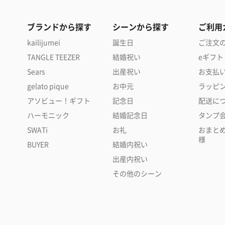
ブランドから探す
シーンから探す
ご利用
kailijumei
誕生日
ご注文
TANGLE TEEZER
結婚祝い
eギフト
Sears
出産祝い
お支払
gelato pique
お中元
ラッピ
アソビュー！ギフト
記念日
配送に
ハーモニック
結婚記念日
タンプ
SWATi
お礼
おまと
様
BUYER
結婚内祝い
出産内祝い
その他のシーン