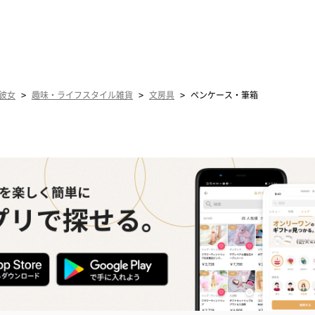
>
>
>
彼女
趣味・ライフスタイル雑貨
文房具
ペンケース・筆箱