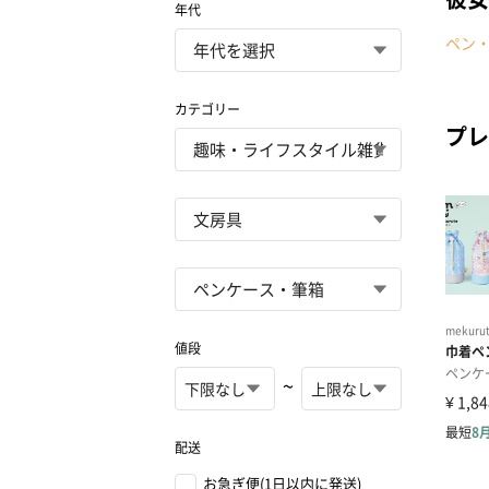
年代
ペン
カテゴリー
プレ
値段
~
配送
お急ぎ便(1日以内に発送)