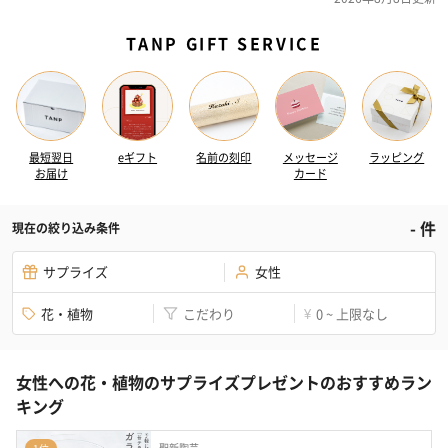
TANP GIFT SERVICE
最短翌日
eギフト
名前の刻印
メッセージ
ラッピング
お届け
カード
-
件
現在の絞り込み条件
サプライズ
女性
花・植物
こだわり
0 ~ 上限なし
¥
女性への花・植物のサプライズプレゼントのおすすめラン
キング
聖新陶芸