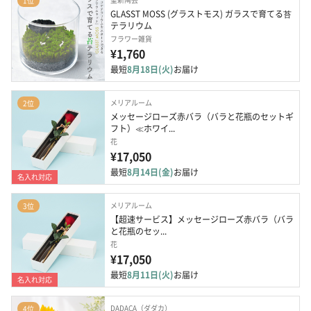
1位
GLASST MOSS (グラストモス) ガラスで育てる苔
テラリウム
フラワー雑貨
¥1,760
最短
8月18日(火)
お届け
メリアルーム
2位
メッセージローズ赤バラ（バラと花瓶のセットギ
フト）≪ホワイ...
花
¥17,050
最短
8月14日(金)
お届け
名入れ対応
メリアルーム
3位
【超速サービス】メッセージローズ赤バラ（バラ
と花瓶のセッ...
花
¥17,050
最短
8月11日(火)
お届け
名入れ対応
DADACA（ダダカ）
4位