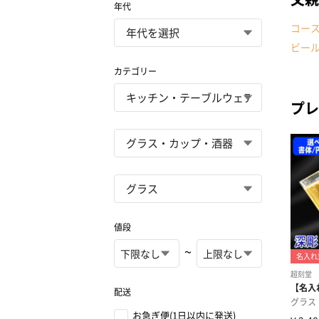
年代
コー
ビー
カテゴリー
プレ
値段
~
配送
お急ぎ便(1日以内に発送)