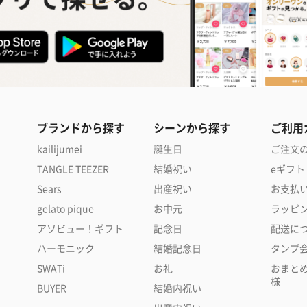
ブランドから探す
シーンから探す
ご利用
kailijumei
誕生日
ご注文
TANGLE TEEZER
結婚祝い
eギフト
Sears
出産祝い
お支払
gelato pique
お中元
ラッピ
アソビュー！ギフト
記念日
配送に
ハーモニック
結婚記念日
タンプ
SWATi
お礼
おまと
様
BUYER
結婚内祝い