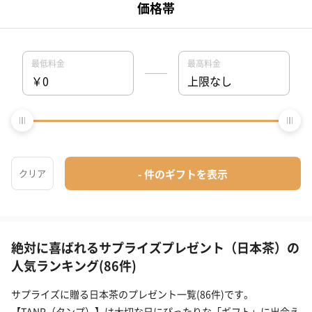
彼女
女友達
女性
妻
母親
部下女性
日本茶のサプライズプレゼントを贈る相手から探す（男
性）
彼氏
男友達
男性
夫
父親
部下男性
日本茶のサプライズプレゼントを贈る相手の年代から探す
10代
20代前半
20代後半
30代
40代
50代
6
絶対に喜ばれるサプライズプレゼント（日本茶）の
人気ランキング(86件)
サプライズに贈る日本茶のプレゼント一覧(86件)です。
【TANP（タンプ）】は大切な日にぴったりな「ギフト」に出会え