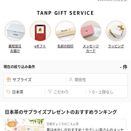
TANP GIFT SERVICE
最短翌日
eギフト
名前の刻印
メッセージ
ラッピング
お届け
カード
-
件
現在の絞り込み条件
サプライズ
関係性
日本茶
こだわり
0 ~ 上限なし
¥
日本茶のサプライズプレゼントのおすすめランキング
京都ぎょくろのごえん茶
1位
夏は水出しがおすすめ！やさしい鳥さんのメッセ