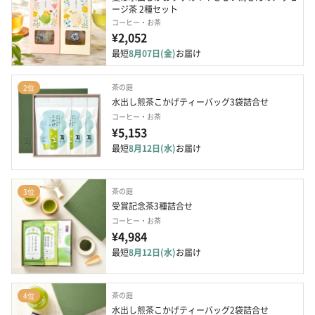
ージ茶 2種セット
コーヒー・お茶
¥2,052
最短
8月07日(金)
お届け
茶の庭
2位
水出し煎茶こかげティーバッグ3袋詰合せ
コーヒー・お茶
¥5,153
最短
8月12日(水)
お届け
茶の庭
3位
受賞記念茶3種詰合せ
コーヒー・お茶
¥4,984
最短
8月12日(水)
お届け
茶の庭
4位
水出し煎茶こかげティーバッグ2袋詰合せ