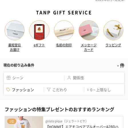
TANP GIFT SERVICE
最短翌日
eギフト
名前の刻印
メッセージ
ラッピング
お届け
カード
-
件
現在の絞り込み条件
シーン
関係性
ファッション
こだわり
0 ~ 上限なし
¥
ファッションの特集プレゼントのおすすめランキング
gelato pique（ジェラートピケ）
1位
【HOMME】エアモコベアプルオーバー&2BDハ