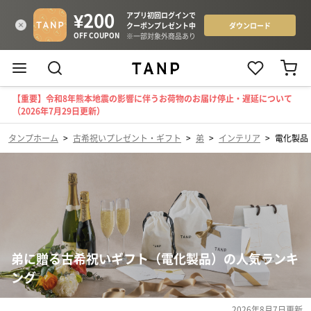
【重要】令和8年熊本地震の影響に伴うお荷物のお届け停止・遅延について
（2026年7月29日更新）
タンプホーム
>
古希祝いプレゼント・ギフト
>
弟
>
インテリア
>
電化製品
弟に贈る古希祝いギフト（電化製品）の人気ランキ
ング
2026年8月7日
更新