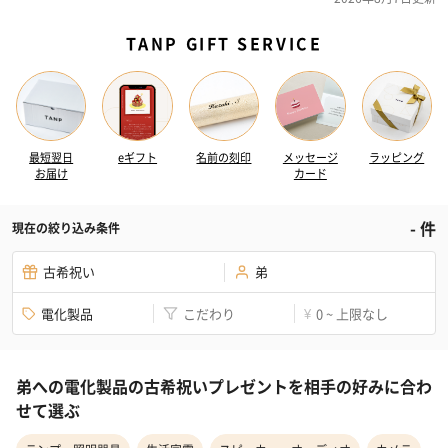
TANP GIFT SERVICE
最短翌日
eギフト
名前の刻印
メッセージ
ラッピング
お届け
カード
-
件
現在の絞り込み条件
古希祝い
弟
電化製品
こだわり
0 ~ 上限なし
¥
弟への電化製品の古希祝いプレゼントを相手の好みに合わ
せて選ぶ