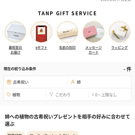
TANP GIFT SERVICE
最短翌日
eギフト
名前の刻印
メッセージ
ラッピング
お届け
カード
-
件
現在の絞り込み条件
古希祝い
姉
植物
こだわり
0 ~ 上限なし
¥
姉への植物の古希祝いプレゼントを相手の好みに合わせて
選ぶ