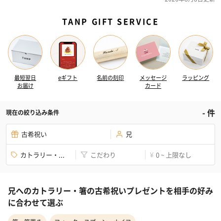
TANP GIFT SERVICE
最短翌日
eギフト
名前の刻印
メッセージ
ラッピング
お届け
カード
-
件
現在の絞り込み条件
古希祝い
兄
カトラリー・...
こだわり
0 ~ 上限なし
¥
兄へのカトラリー・箸の古希祝いプレゼントを相手の好み
に合わせて選ぶ