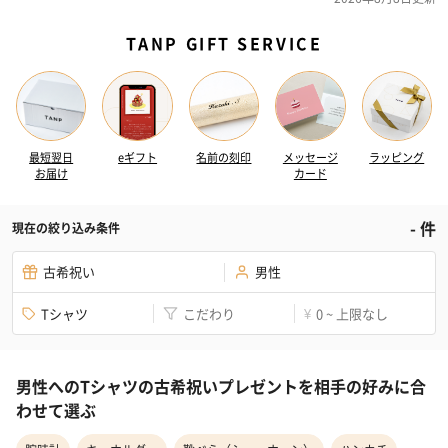
TANP GIFT SERVICE
最短翌日
eギフト
名前の刻印
メッセージ
ラッピング
お届け
カード
-
件
現在の絞り込み条件
古希祝い
男性
Tシャツ
こだわり
0 ~ 上限なし
¥
男性へのTシャツの古希祝いプレゼントを相手の好みに合
わせて選ぶ