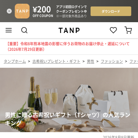
【重要】令和8年熊本地震の影響に伴うお荷物のお届け停止・遅延について
（2026年7月29日更新）
タンプホーム
>
古希祝いプレゼント・ギフト
>
男性
>
ファッション
>
ファ
男性に贈る古希祝いギフト（Tシャツ）の人気ラン
キング
2026年8月8日
更新