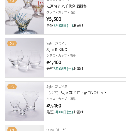
1位
江戸切子 八千代窯 酒器杯
グラス・カップ・酒器
¥5,500
最短
8月08日(土)
お届け
Sghr（スガハラ）
2位
Sghr KIKINO
グラス・カップ・酒器
¥4,400
最短
8月08日(土)
お届け
Sghr（スガハラ）
3位
【ペア】Sghr 宴 片口・猪口3点セット
グラス・カップ・酒器
¥9,460
最短
8月08日(土)
お届け
OHYA（オーヤ）
4位