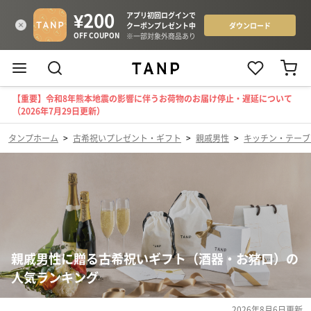
【重要】令和8年熊本地震の影響に伴うお荷物のお届け停止・遅延について
（2026年7月29日更新）
タンプホーム
>
古希祝いプレゼント・ギフト
>
親戚男性
>
キッチン・テーブ
親戚男性に贈る古希祝いギフト（酒器・お猪口）の
人気ランキング
2026年8月6日
更新