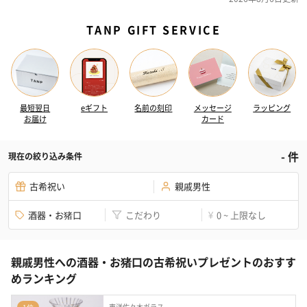
TANP GIFT SERVICE
最短翌日
eギフト
名前の刻印
メッセージ
ラッピング
お届け
カード
-
件
現在の絞り込み条件
古希祝い
親戚男性
酒器・お猪口
こだわり
0 ~ 上限なし
¥
親戚男性への酒器・お猪口の古希祝いプレゼントのおすす
めランキング
東洋佐々木ガラス