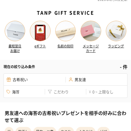
TANP GIFT SERVICE
最短翌日
eギフト
名前の刻印
メッセージ
ラッピング
お届け
カード
-
件
現在の絞り込み条件
古希祝い
男友達
海苔
こだわり
0 ~ 上限なし
¥
男友達への海苔の古希祝いプレゼントを相手の好みに合わ
せて選ぶ