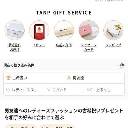
TANP GIFT SERVICE
最短翌日
eギフト
名前の刻印
メッセージ
ラッピング
お届け
カード
-
件
現在の絞り込み条件
古希祝い
男友達
レディースフ...
こだわり
0 ~ 上限なし
¥
男友達へのレディースファッションの古希祝いプレゼント
を相手の好みに合わせて選ぶ