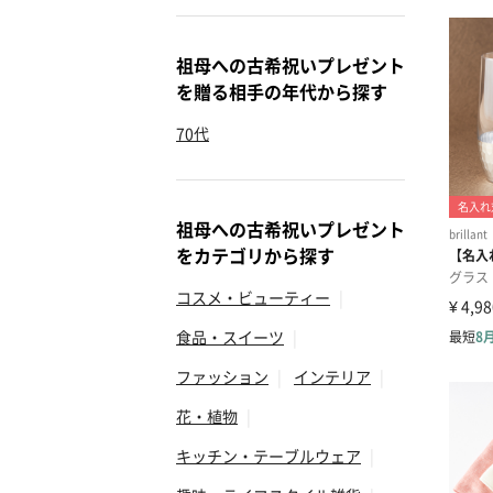
祖母への古希祝いプレゼント
を贈る相手の年代から探す
70代
祖母への古希祝いプレゼント
をカテゴリから探す
コスメ・ビューティー
|
食品・スイーツ
|
ファッション
|
インテリア
|
花・植物
|
キッチン・テーブルウェア
|