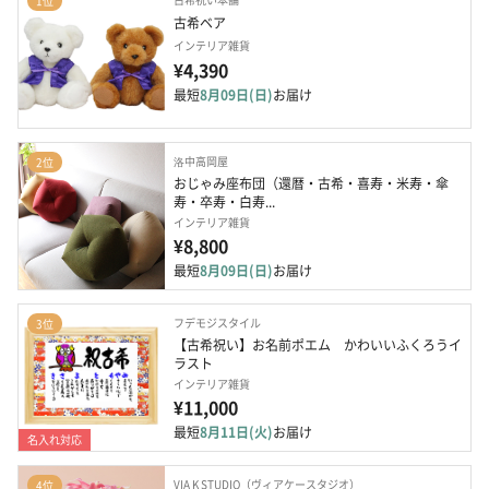
1位
古希ベア
インテリア雑貨
¥4,390
最短
8月09日(日)
お届け
洛中高岡屋
2位
おじゃみ座布団（還暦・古希・喜寿・米寿・傘
寿・卒寿・白寿...
インテリア雑貨
¥8,800
最短
8月09日(日)
お届け
フデモジスタイル
3位
【古希祝い】お名前ポエム　かわいいふくろうイ
ラスト
インテリア雑貨
¥11,000
最短
8月11日(火)
お届け
名入れ対応
VIA K STUDIO（ヴィアケースタジオ）
4位