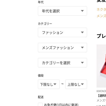
年代
ネク
メン
カテゴリー
プレ
値段
~
配送
お急ぎ便(1日以内に発送)