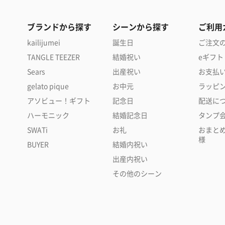
ブランドから探す
シーンから探す
ご利用
kailijumei
誕生日
ご注文
TANGLE TEEZER
結婚祝い
eギフト
Sears
出産祝い
お支払
gelato pique
お中元
ラッピ
アソビュー！ギフト
記念日
配送に
ハーモニック
結婚記念日
タンプ
SWATi
お礼
おまと
様
BUYER
結婚内祝い
出産内祝い
その他のシーン