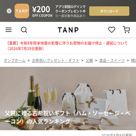
【重要】令和8年熊本地震の影響に伴うお荷物のお届け停止・遅延について
（2026年7月29日更新）
タンプホーム
>
古希祝いプレゼント・ギフト
>
父親
>
食品・スイーツ
>
精
父親に贈る古希祝いギフト（ハム・ソーセージ・ベ
ーコン）の人気ランキング
2026年8月8日
更新