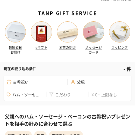
TANP GIFT SERVICE
最短翌日
eギフト
名前の刻印
メッセージ
ラッピング
お届け
カード
-
件
現在の絞り込み条件
古希祝い
父親
ハム・ソーセ...
こだわり
0 ~ 上限なし
¥
父親へのハム・ソーセージ・ベーコンの古希祝いプレゼン
トを相手の好みに合わせて選ぶ