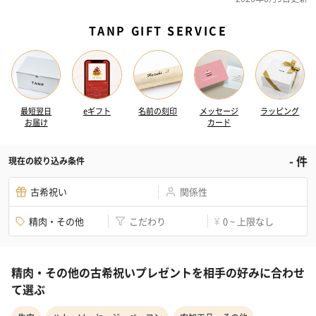
TANP GIFT SERVICE
最短翌日
eギフト
名前の刻印
メッセージ
ラッピング
お届け
カード
-
件
現在の絞り込み条件
古希祝い
関係性
精肉・その他
こだわり
0 ~ 上限なし
¥
精肉・その他の古希祝いプレゼントを相手の好みに合わせ
て選ぶ