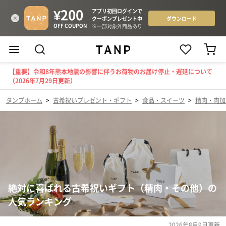
【重要】令和8年熊本地震の影響に伴うお荷物のお届け停止・遅延について
（2026年7月29日更新）
タンプホーム
>
古希祝いプレゼント・ギフト
>
食品・スイーツ
>
精肉・肉加
絶対に喜ばれる古希祝いギフト（精肉・その他）の
人気ランキング
2026年8月9日
更新