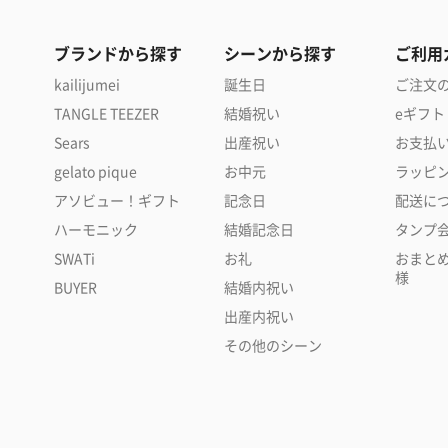
ブランドから探す
シーンから探す
ご利用
kailijumei
誕生日
ご注文
TANGLE TEEZER
結婚祝い
eギフト
Sears
出産祝い
お支払
gelato pique
お中元
ラッピ
アソビュー！ギフト
記念日
配送に
ハーモニック
結婚記念日
タンプ
SWATi
お礼
おまと
様
BUYER
結婚内祝い
出産内祝い
その他のシーン