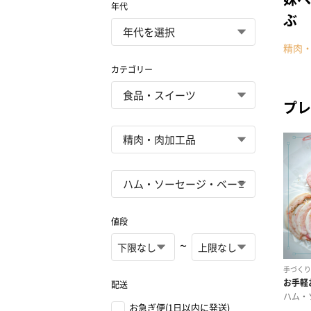
年代
ぶ
精肉
カテゴリー
プレ
値段
~
配送
お急ぎ便(1日以内に発送)