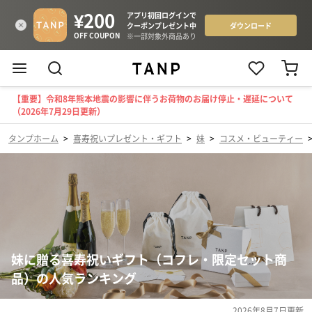
【重要】令和8年熊本地震の影響に伴うお荷物のお届け停止・遅延について
（2026年7月29日更新）
タンプホーム
>
喜寿祝いプレゼント・ギフト
>
妹
>
コスメ・ビューティー
妹に贈る喜寿祝いギフト（コフレ・限定セット商
品）の人気ランキング
2026年8月7日
更新