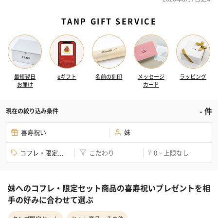
TANP GIFT SERVICE
最短翌日
eギフト
名前の刻印
メッセージ
ラッピング
お届け
カード
-
件
現在の絞り込み条件
喜寿祝い
妹
コフレ・限定...
こだわり
0 ~ 上限なし
¥
妹へのコフレ・限定セット商品の喜寿祝いプレゼントを相
手の好みに合わせて選ぶ