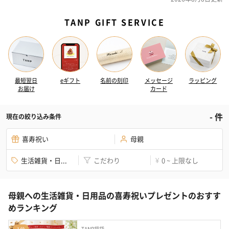
TANP GIFT SERVICE
最短翌日
eギフト
名前の刻印
メッセージ
ラッピング
お届け
カード
-
件
現在の絞り込み条件
喜寿祝い
母親
生活雑貨・日...
こだわり
0 ~ 上限なし
¥
母親への生活雑貨・日用品の喜寿祝いプレゼントのおすす
めランキング
TANP福袋