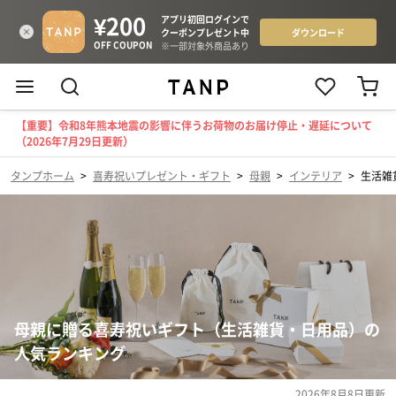
【重要】令和8年熊本地震の影響に伴うお荷物のお届け停止・遅延について
（2026年7月29日更新）
タンプホーム
>
喜寿祝いプレゼント・ギフト
>
母親
>
インテリア
>
生活雑
母親に贈る喜寿祝いギフト（生活雑貨・日用品）の
人気ランキング
2026年8月8日
更新