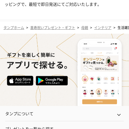
ッピングで、最短で即日発送にてご対応いたします。
タンプホーム
>
喜寿祝いプレゼント・ギフト
>
母親
>
インテリア
>
生活雑
タンプについて
プレゼントを一覧から探す