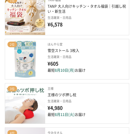
1位
TANP 大人向けキッチン・タオル福袋｜引越し祝
い・新生活
生活雑貨・日用品
¥6,578
ほんやら堂
2位
雪空ストール 3枚入
生活雑貨・日用品
¥605
最短
8月10日(月)
お届け
王様
3位
王様のツボ押し枕
生活雑貨・日用品
¥4,980
最短
8月11日(火)
お届け
今治タオル
4位