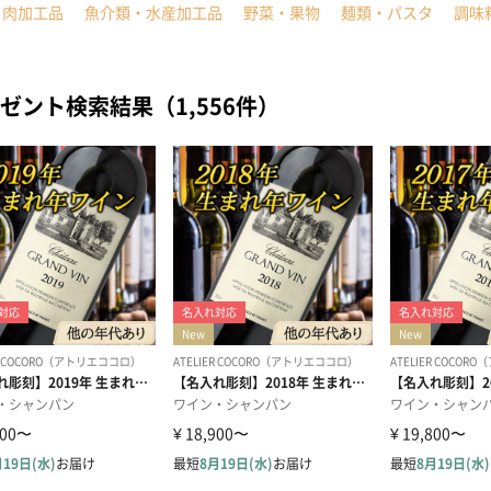
・肉加工品
魚介類・水産加工品
野菜・果物
麺類・パスタ
調味
ゼント検索結果（1,556件）