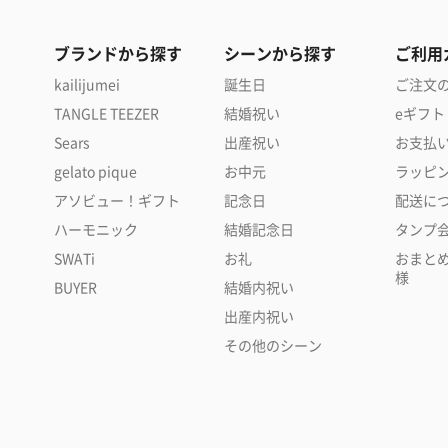
ブランドから探す
シーンから探す
ご利用
kailijumei
誕生日
ご注文
TANGLE TEEZER
結婚祝い
eギフト
Sears
出産祝い
お支払
gelato pique
お中元
ラッピ
アソビュー！ギフト
記念日
配送に
ハーモニック
結婚記念日
タンプ
SWATi
お礼
おまと
様
BUYER
結婚内祝い
出産内祝い
その他のシーン