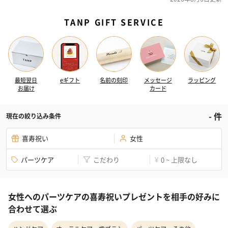
TANP GIFT SERVICE
最短翌日
eギフト
名前の刻印
メッセージ
ラッピング
お届け
カード
-
件
現在の絞り込み条件
喜寿祝い
女性
パーツケア
こだわり
0 ~ 上限なし
¥
女性へのパーツケアの喜寿祝いプレゼントを相手の好みに
合わせて選ぶ