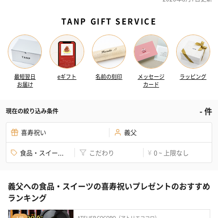
TANP GIFT SERVICE
最短翌日
eギフト
名前の刻印
メッセージ
ラッピング
お届け
カード
-
件
現在の絞り込み条件
喜寿祝い
義父
食品・スイー...
こだわり
0 ~ 上限なし
¥
義父への食品・スイーツの喜寿祝いプレゼントのおすすめ
ランキング
ATELIER COCORO（アトリエココロ）