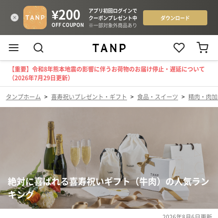
【重要】令和8年熊本地震の影響に伴うお荷物のお届け停止・遅延について
（2026年7月29日更新）
タンプホーム
>
喜寿祝いプレゼント・ギフト
>
食品・スイーツ
>
精肉・肉加
絶対に喜ばれる喜寿祝いギフト（牛肉）の人気ラン
キング
2026年8月6日
更新