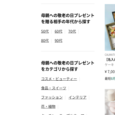
母親への敬老の日プレゼント
を贈る相手の年代から探す
50代
|
60代
|
70代
|
80代
|
90代
母親への敬老の日プレゼント
をカテゴリから探す
コスメ・ビューティー
|
食品・スイーツ
|
ファッション
|
インテリア
|
花・植物
|