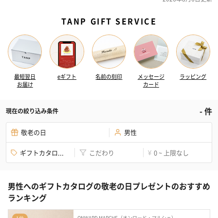
TANP GIFT SERVICE
最短翌日
eギフト
名前の刻印
メッセージ
ラッピング
お届け
カード
-
件
現在の絞り込み条件
敬老の日
男性
ギフトカタロ...
こだわり
0 ~ 上限なし
¥
男性へのギフトカタログの敬老の日プレゼントのおすすめ
ランキング
ONWARD MARCHE（オンワード・マルシェ）