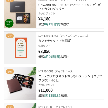
1位
ONWARD MARCHE（オンワード・マルシェ）ギ
フトカタログ＜ヴェ...
カタログギフト
¥4,180
最短
8月19日(水)
お届け
SOW EXPERIENCE（ソウ・エクスペリエンス）
2位
カフェチケット（全国版）
体験ギフト
¥3,850
最短
8月09日(日)
お届け
MY PRECIOUS（マイプレシャス）
3位
グルメカタログギフトおうちレストラン［クリフ
ブラウン H-05...
カタログギフト
¥11,000
最短
8月13日(木)
お届け
MY PRECIOUS（マイプレシャス）
4位