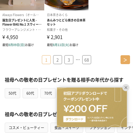
…
1
2
3
68
＞
祖母への敬老の日プレゼントを贈る相手の年代から探す
50代
60代
70代
80代
90代
祖母への敬老の日プレゼントをカテゴリから探す
コスメ・ビューティー
食品・スイーツ
ファッション
インテ