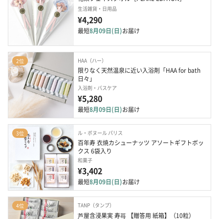
生活雑貨・日用品
¥4,290
最短
8月09日(日)
お届け
HAA（ハー）
2位
限りなく天然温泉に近い入浴剤「HAA for bath 
日々」
入浴剤・バスケア
¥5,280
最短
8月09日(日)
お届け
ル・ボヌール パリス
3位
百年寿 衣焼カシューナッツ アソートギフトボッ
クス 6袋入り
和菓子
¥3,402
最短
8月09日(日)
お届け
TANP（タンプ）
4位
芦屋含浸果実 寿苺 【贈答用 紙箱】（10粒）