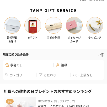
TANP GIFT SERVICE
最短翌日
eギフト
名前の刻印
メッセージ
ラッピング
お届け
カード
-
件
現在の絞り込み条件
敬老の日
祖母
カテゴリ
こだわり
0 ~ 上限なし
¥
祖母への敬老の日プレゼントのおすすめランキング
MAXMATERIA（マックスマテリア）
1位
花束フェイスタオル［PEARL EDITION］