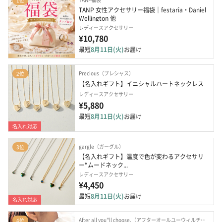
1位
TANP 女性アクセサリー福袋｜festaria・Daniel 
Wellington 他
レディースアクセサリー
¥10,780
最短
8月11日(火)
お届け
Precious（プレシャス）
2位
【名入れギフト】イニシャルハートネックレス
レディースアクセサリー
¥5,880
最短
8月11日(火)
お届け
名入れ対応
gargle（ガーグル）
3位
【名入れギフト】温度で色が変わるアクセサリ
ー“ムードネック...
レディースアクセサリー
¥4,450
最短
8月11日(火)
お届け
名入れ対応
After all you"ll choose.（アフターオールユーウィルチューズ）
4位