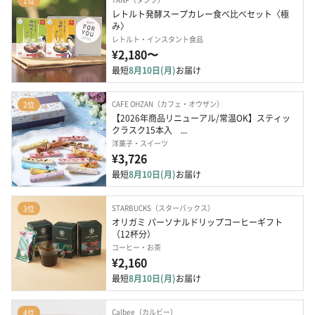
1位
レトルト発酵スープカレー食べ比べセット〈極
み〉
レトルト・インスタント食品
¥2,180〜
最短
8月10日(月)
お届け
CAFE OHZAN（カフェ・オウザン）
2位
【2026年商品リニューアル/常温OK】スティッ
クラスク15本入　...
洋菓子・スイーツ
¥3,726
最短
8月10日(月)
お届け
STARBUCKS（スターバックス）
3位
オリガミ パーソナルドリップコーヒーギフト
（12杯分）
コーヒー・お茶
¥2,160
最短
8月10日(月)
お届け
Calbee（カルビー）
4位