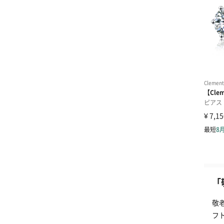
「
敬
フ