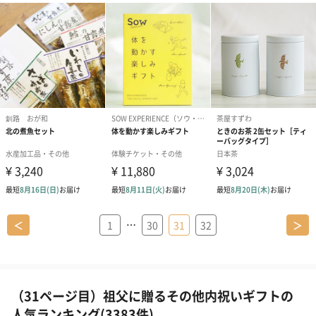
…
＜
1
30
31
32
＞
（31ページ目）祖父に贈るその他内祝いギフトの
人気ランキング(3383件)