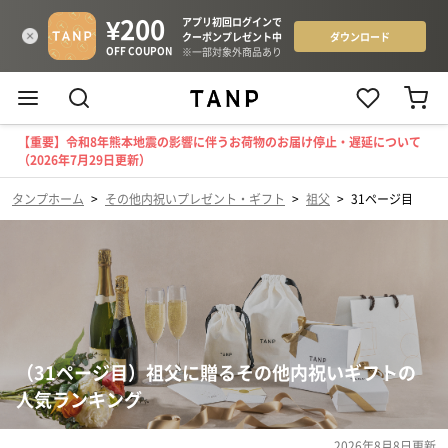
【重要】令和8年熊本地震の影響に伴うお荷物のお届け停止・遅延について
（2026年7月29日更新）
タンプホーム
>
その他内祝いプレゼント・ギフト
>
祖父
>
31ページ目
（31ページ目）祖父に贈るその他内祝いギフトの
人気ランキング
2026年8月8日
更新