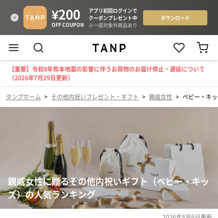
【重要】令和8年熊本地震の影響に伴うお荷物のお届け停止・遅延について
（2026年7月29日更新）
タンプホーム
>
その他内祝いプレゼント・ギフト
>
親戚女性
>
ベビー・キッ
親戚女性に贈るその他内祝いギフト（ベビー・キッ
ズ）の人気ランキング
2026年8月6日
更新