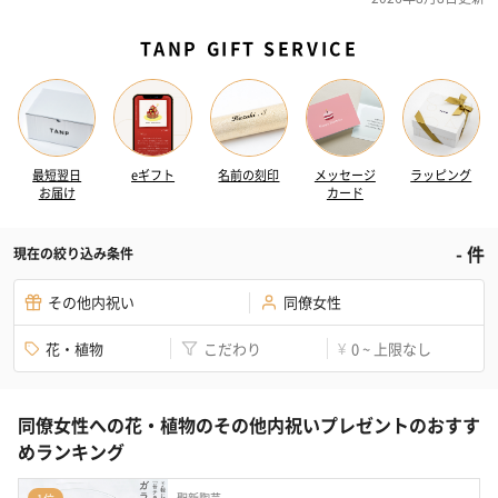
TANP GIFT SERVICE
最短翌日
eギフト
名前の刻印
メッセージ
ラッピング
お届け
カード
-
件
現在の絞り込み条件
その他内祝い
同僚女性
花・植物
こだわり
0 ~ 上限なし
¥
同僚女性への花・植物のその他内祝いプレゼントのおすす
めランキング
聖新陶芸