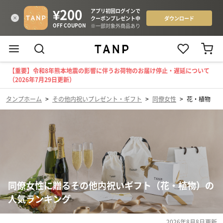
【重要】令和8年熊本地震の影響に伴うお荷物のお届け停止・遅延について
（2026年7月29日更新）
タンプホーム
>
その他内祝いプレゼント・ギフト
>
同僚女性
>
花・植物
同僚女性に贈るその他内祝いギフト（花・植物）の
人気ランキング
2026年8月8日
更新