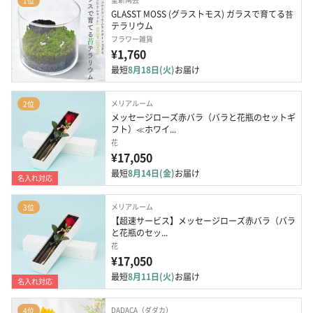
1位
GLASST MOSS (グラストモス) ガラスで育てる苔
テラリウム
フラワー雑貨
¥1,760
最短
8月18日(火)
お届け
メリアルーム
2位
メッセージローズ赤バラ（バラと花瓶のセットギ
フト）≪ホワイ...
花
¥17,050
最短
8月14日(金)
お届け
名入れ対応
メリアルーム
3位
【超速サービス】メッセージローズ赤バラ（バラ
と花瓶のセッ...
花
¥17,050
最短
8月11日(火)
お届け
名入れ対応
DADACA（ダダカ）
4位